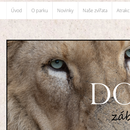
Úvod
O parku
Novinky
Naše zvířata
Atrak