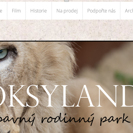
ce
Film
Historie
Na prodej
Podpořte nás
Arc