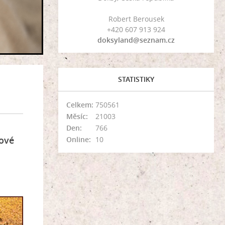
Robert Berousek
+420 607 913 924
doksyland@seznam.cz
STATISTIKY
Celkem:
750561
Měsíc:
21003
Den:
766
kové
Online:
10