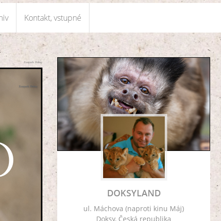
hiv
Kontakt, vstupné
Zoopark Doksy
Zoopark Doksy
DOKSYLAND
ul. Máchova (naproti kinu Máj)
Doksy, Česká republika