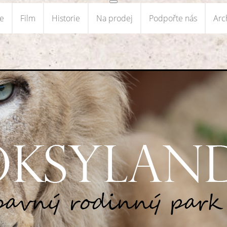
ce
Film
Historie
Na prodej
Podpořte nás
Arc