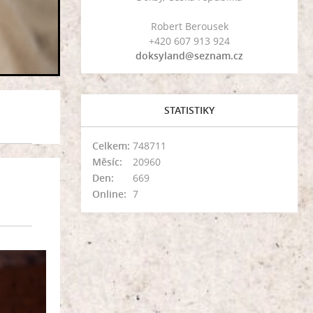
Robert Berousek
+420 607 913 924
doksyland@seznam.cz
STATISTIKY
Celkem:
748711
Měsíc:
20960
Den:
669
Online:
7