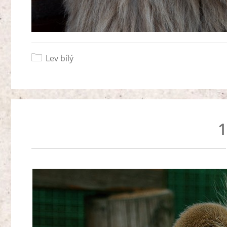
Lev bílý
1