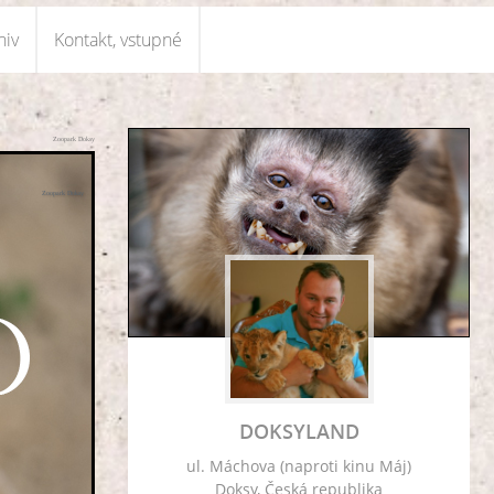
hiv
Kontakt, vstupné
Zoopark Doksy
Zoopark Doksy
DOKSYLAND
ul. Máchova (naproti kinu Máj)
Doksy, Česká republika