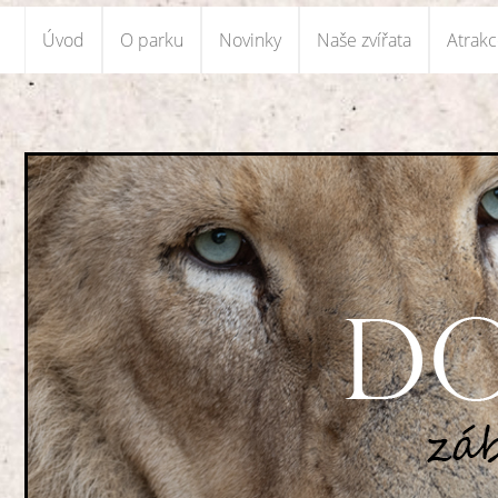
Úvod
O parku
Novinky
Naše zvířata
Atrak