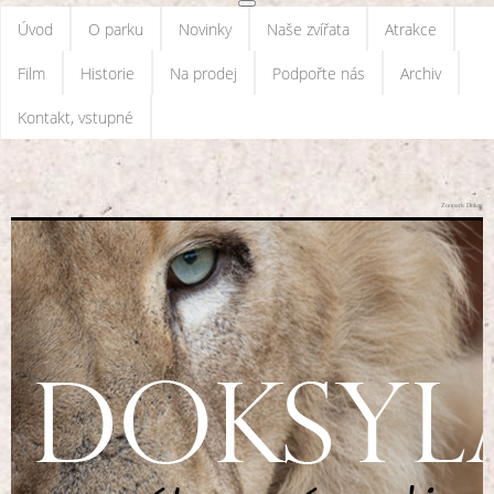
Úvod
O parku
Novinky
Naše zvířata
Atrakce
Film
Historie
Na prodej
Podpořte nás
Archiv
Kontakt, vstupné
Zoopark Doksy