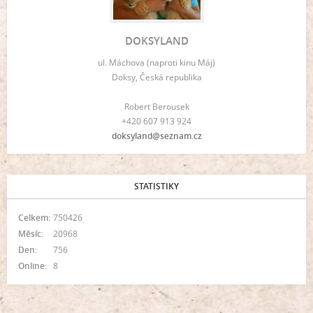
DOKSYLAND
ul. Máchova (naproti kinu Máj)
Doksy, Česká republika
Robert Berousek
+420 607 913 924
doksyland@seznam.cz
STATISTIKY
Celkem:
750426
Měsíc:
20968
Den:
756
Online:
8