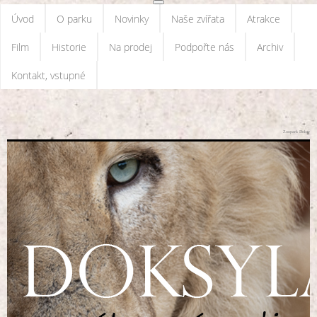
Úvod
O parku
Novinky
Naše zvířata
Atrakce
Film
Historie
Na prodej
Podpořte nás
Archiv
Kontakt, vstupné
Zoopark Doksy