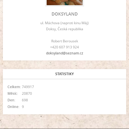
DOKSYLAND
ul. Máchova (naproti kinu Máj)
Doksy, Česká republika
Robert Berousek
+420 607 913 924
doksyland@seznam.cz
STATISTIKY
Celkem:
749917
Měsíc:
20870
Den:
698
Online:
9