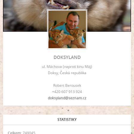
DOKSYLAND
ul. Máchova (naproti kinu Máj)
Doksy, Česká republika
Robert Berousek
+420 607 913 924
doksyland@seznam.cz
STATISTIKY
Celkem:
749045