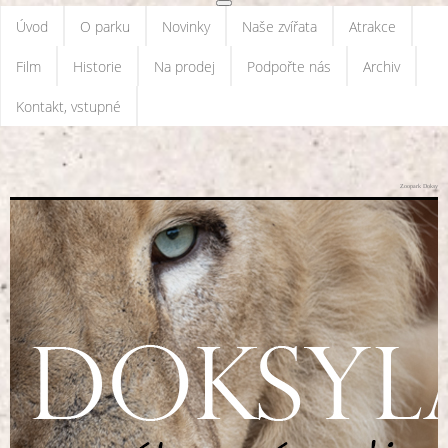
Úvod
O parku
Novinky
Naše zvířata
Atrakce
Film
Historie
Na prodej
Podpořte nás
Archiv
Kontakt, vstupné
Zoopark Doksy